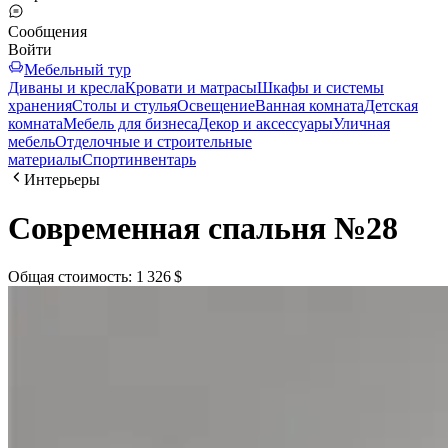
Сообщения
Войти
Мебельный тур
Диваны и кресла
Кровати и матрасы
Шкафы и системы
хранения
Столы и стулья
Освещение
Ванная комната
Детская
комната
Мебель для бизнеса
Декор и аксессуары
Уличная
мебель
Отделочные и строительные
материалы
Спортинвентарь
Интерьеры
Современная спальня №28
Общая стоимость
:
1 326 $