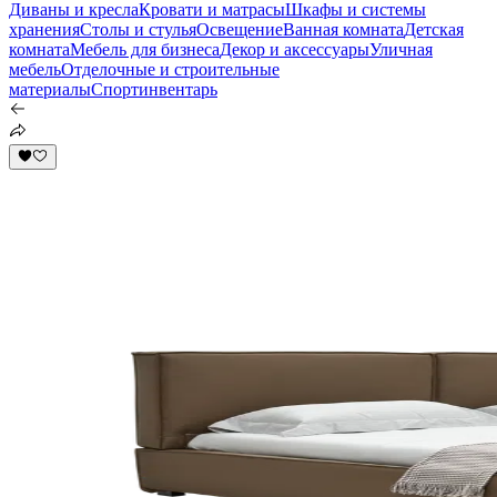
Диваны и кресла
Кровати и матрасы
Шкафы и системы
хранения
Столы и стулья
Освещение
Ванная комната
Детская
комната
Мебель для бизнеса
Декор и аксессуары
Уличная
мебель
Отделочные и строительные
материалы
Спортинвентарь