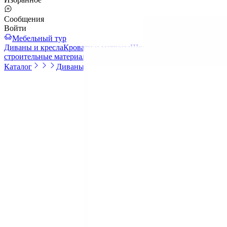
Сообщения
Войти
Мебельный тур
Диваны и кресла
Кровати и матрасы
Шкафы и системы хранени
строительные материалы
Спортинвентарь
Каталог
Диваны и кресла
Кресла и пуфы
Подвесные кресла премиум-к
Подвесные кресла премиум-класса
По популярности
По популярности
Подвесные кресла премиум-класса
По популярности