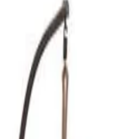
которые подарят ощущение легкости, уюта и полного расслаблен
сные кресла
сочетают комфорт, современные материалы и ориги
кие подушки и устойчивые основания обеспечивают надежность 
стиля — от скандинавского до бохо. Добавьте в пространство н
которые подарят ощущение легкости, уюта и полного расслаблен
сные кресла
сочетают комфорт, современные материалы и ориги
кие подушки и устойчивые основания обеспечивают надежность 
стиля — от скандинавского до бохо. Добавьте в пространство н