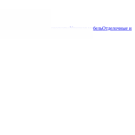
ь для бизнеса
Декор и аксессуары
Уличная мебель
Отделочные и