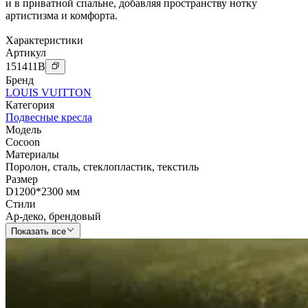
и в приватной спальне, добавляя пространству нотку
артистизма и комфорта.
Характеристики
Артикул
151411
B
Бренд
LOUIS VUITTON
Категория
Подвесные кресла
Модель
Cocoon
Материалы
Поролон
,
сталь
,
стеклопластик
,
текстиль
Размер
D1200*2300 мм
Стили
Ар-деко
,
брендовый
Показать все