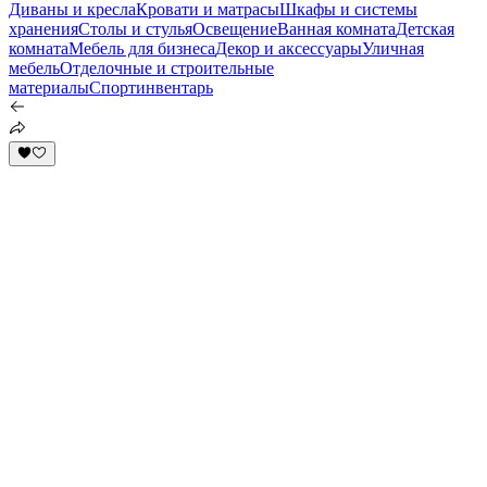
Диваны и кресла
Кровати и матрасы
Шкафы и системы
хранения
Столы и стулья
Освещение
Ванная комната
Детская
комната
Мебель для бизнеса
Декор и аксессуары
Уличная
мебель
Отделочные и строительные
материалы
Спортинвентарь