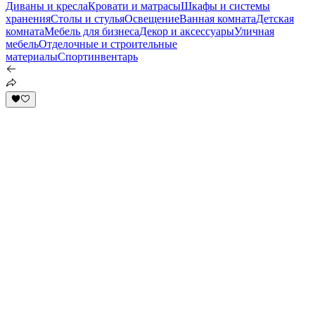
Диваны и кресла
Кровати и матрасы
Шкафы и системы
хранения
Столы и стулья
Освещение
Ванная комната
Детская
комната
Мебель для бизнеса
Декор и аксессуары
Уличная
мебель
Отделочные и строительные
материалы
Спортинвентарь