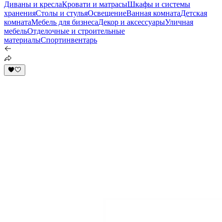
Диваны и кресла
Кровати и матрасы
Шкафы и системы
хранения
Столы и стулья
Освещение
Ванная комната
Детская
комната
Мебель для бизнеса
Декор и аксессуары
Уличная
мебель
Отделочные и строительные
материалы
Спортинвентарь