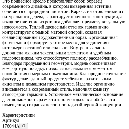
Это подвесное кресло представляет собой образец
современного дизайна, в котором выверенная эстетика
сочетается с природной чистотой. Каркас, изготовленный из
натурального дерева, гарантирует прочность конструкции, а
изящное плетение из ротанга добавляет предмету визуальную
невесомость. Теплый древесный оттенок гармонично
контрастирует с темной матовой опорой, создавая
сбалансированный художественный образ. Эргономичная
форма чаши формирует уютное место для уединения в
интерьере гостиной или спальни. Внутренняя часть
дополнена мягким текстильным элементом и удобным
подголовником, что способствует полному расслаблению.
Благодаря продуманной геометрии, модель обеспечивает
комфортную посадку, позволяя наслаждаться моментом
спокойствия и мерным покачиванием. Благородное сочетание
фактур делает данный предмет мебели выразительным
акцентом в домашнем пространстве. Изделие органично
вписывается в современный стиль, наполняя комнату
атмосферой гармонии. Устойчивое металлическое основание
дает возможность разместить зону отдыха в любой части
помещения, сохраняя целостность дизайнерской концепции.
Характеристики
Артикул
176044
A