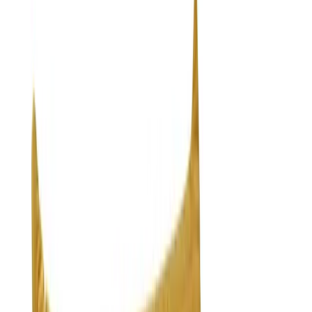
Credits: nest.co.uk
Кресло Egg является одним из знаковых творений датского
дизайнера Арне Якобсена, которое было создано в 1958 году
для Royal Hotel в Копенгагене. Это уникальное изделие