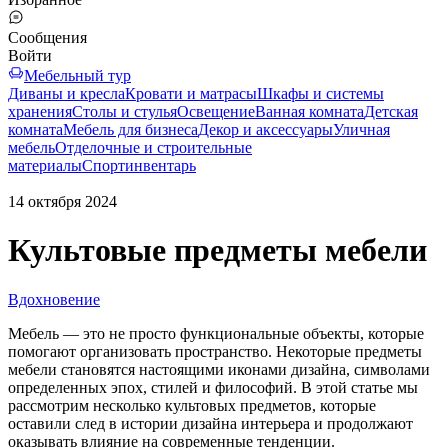
Сообщения
Войти
Мебельный тур
Диваны и кресла
Кровати и матрасы
Шкафы и системы
хранения
Столы и стулья
Освещение
Ванная комната
Детская
комната
Мебель для бизнеса
Декор и аксессуары
Уличная
мебель
Отделочные и строительные
материалы
Спортинвентарь
14 октября 2024
Культовые предметы мебели
Вдохновение
Мебель — это не просто функциональные объекты, которые
помогают организовать пространство. Некоторые предметы
мебели становятся настоящими иконами дизайна, символами
определенных эпох, стилей и философий. В этой статье мы
рассмотрим несколько культовых предметов, которые
оставили след в истории дизайна интерьера и продолжают
оказывать влияние на современные тенденции.