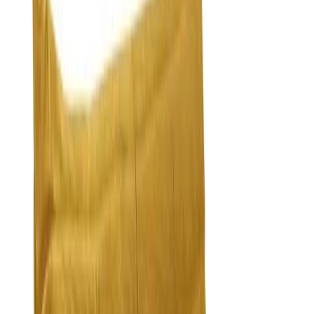
производит датская мебельная компания Fritz Hansen, с
которой Якобсен начал успешное сотрудничество еще в 1934
году.
Уникальная форма кресла Egg, напоминающая яйцо, делает
этот предмет не только визуально привлекательным, но и
очень комфортным в использовании. Высокая спинка и
обтекаемые линии обеспечивают приватность, создавая
уютное место для отдыха.
Кресло Egg отличается минималистичным дизайном и
элегантностью, что позволяет удачно использовать его в
самых разных интерьерах и типах пространств.
Кресло Valicia
770 $
Перейти к товару
Перейти к товару