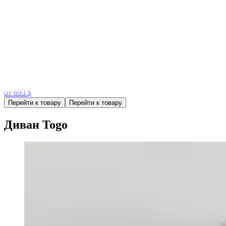
форме, напоминающей чашу цветка тюльпана. Основной
элемент этого дизайна — минималистичное основание,
которое создает ощущение легкости.
Модель Tulip представлена в нескольких вариациях — от
компактного углового столика до большого обеденного стола.
Эта особенность позволяет интегрировать Tulip в самые
разные пространства.
Обеденный стол KNOLL Tulip
от 693 $
Перейти к товару
Перейти к товару
Диван Togo