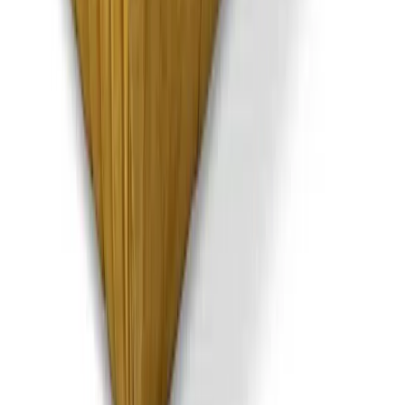
Бесплатно
Есть дизайн-проект?
Подберём к нему всю мебель и декор
Отправьте файл спецификации или визуализации — и мы
соберём для вас полную подборку товаров
Получить подборку
Кресло Eames Lounge