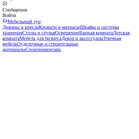
Сообщения
Войти
Мебельный тур
Диваны и кресла
Кровати и матрасы
Шкафы и системы
хранения
Столы и стулья
Освещение
Ванная комната
Детская
комната
Мебель для бизнеса
Декор и аксессуары
Уличная
мебель
Отделочные и строительные
материалы
Спортинвентарь