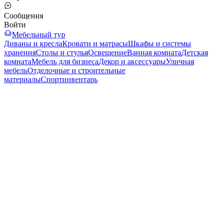
Сообщения
Войти
Мебельный тур
Диваны и кресла
Кровати и матрасы
Шкафы и системы
хранения
Столы и стулья
Освещение
Ванная комната
Детская
комната
Мебель для бизнеса
Декор и аксессуары
Уличная
мебель
Отделочные и строительные
материалы
Спортинвентарь