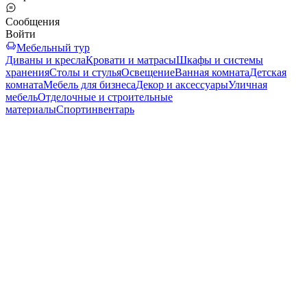
Сообщения
Войти
Мебельный тур
Диваны и кресла
Кровати и матрасы
Шкафы и системы
хранения
Столы и стулья
Освещение
Ванная комната
Детская
комната
Мебель для бизнеса
Декор и аксессуары
Уличная
мебель
Отделочные и строительные
материалы
Спортинвентарь