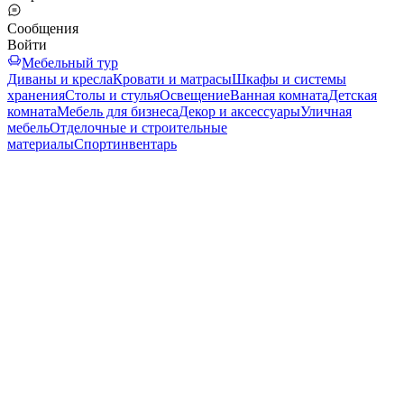
Сообщения
Войти
Мебельный тур
Диваны и кресла
Кровати и матрасы
Шкафы и системы
хранения
Столы и стулья
Освещение
Ванная комната
Детская
комната
Мебель для бизнеса
Декор и аксессуары
Уличная
мебель
Отделочные и строительные
материалы
Спортинвентарь