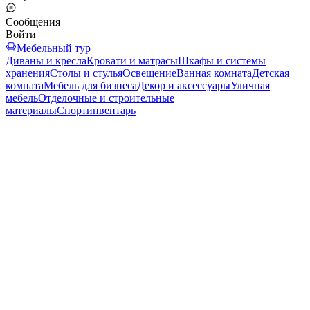
Сообщения
Войти
Мебельный тур
Диваны и кресла
Кровати и матрасы
Шкафы и системы
хранения
Столы и стулья
Освещение
Ванная комната
Детская
комната
Мебель для бизнеса
Декор и аксессуары
Уличная
мебель
Отделочные и строительные
материалы
Спортинвентарь