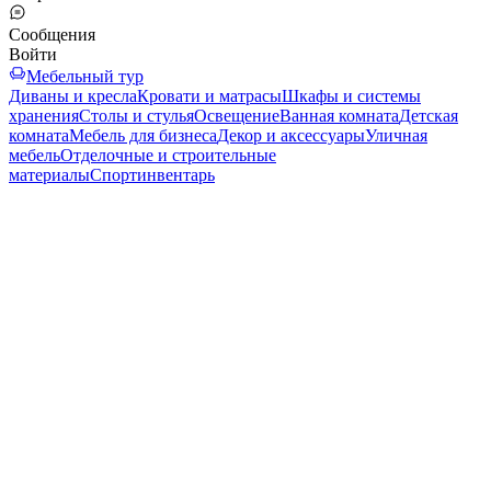
Сообщения
Войти
Мебельный тур
Диваны и кресла
Кровати и матрасы
Шкафы и системы
хранения
Столы и стулья
Освещение
Ванная комната
Детская
комната
Мебель для бизнеса
Декор и аксессуары
Уличная
мебель
Отделочные и строительные
материалы
Спортинвентарь