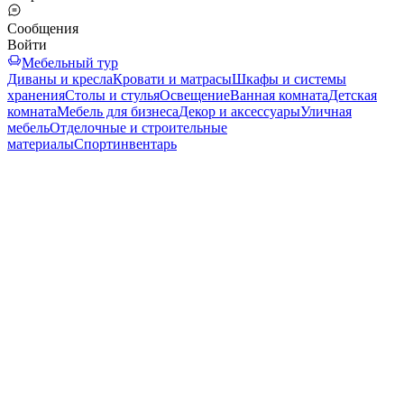
Сообщения
Войти
Мебельный тур
Диваны и кресла
Кровати и матрасы
Шкафы и системы
хранения
Столы и стулья
Освещение
Ванная комната
Детская
комната
Мебель для бизнеса
Декор и аксессуары
Уличная
мебель
Отделочные и строительные
материалы
Спортинвентарь