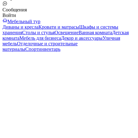
Сообщения
Войти
Мебельный тур
Диваны и кресла
Кровати и матрасы
Шкафы и системы
хранения
Столы и стулья
Освещение
Ванная комната
Детская
комната
Мебель для бизнеса
Декор и аксессуары
Уличная
мебель
Отделочные и строительные
материалы
Спортинвентарь