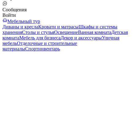
Сообщения
Войти
Мебельный тур
Диваны и кресла
Кровати и матрасы
Шкафы и системы
хранения
Столы и стулья
Освещение
Ванная комната
Детская
комната
Мебель для бизнеса
Декор и аксессуары
Уличная
мебель
Отделочные и строительные
материалы
Спортинвентарь