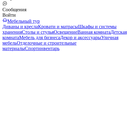
Сообщения
Войти
Мебельный тур
Диваны и кресла
Кровати и матрасы
Шкафы и системы
хранения
Столы и стулья
Освещение
Ванная комната
Детская
комната
Мебель для бизнеса
Декор и аксессуары
Уличная
мебель
Отделочные и строительные
материалы
Спортинвентарь