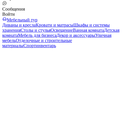
Сообщения
Войти
Мебельный тур
Диваны и кресла
Кровати и матрасы
Шкафы и системы
хранения
Столы и стулья
Освещение
Ванная комната
Детская
комната
Мебель для бизнеса
Декор и аксессуары
Уличная
мебель
Отделочные и строительные
материалы
Спортинвентарь