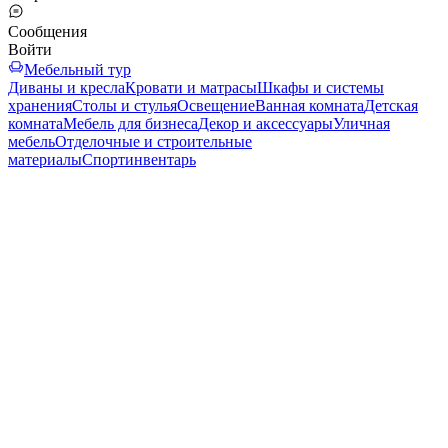
Сообщения
Войти
Мебельный тур
Диваны и кресла
Кровати и матрасы
Шкафы и системы
хранения
Столы и стулья
Освещение
Ванная комната
Детская
комната
Мебель для бизнеса
Декор и аксессуары
Уличная
мебель
Отделочные и строительные
материалы
Спортинвентарь