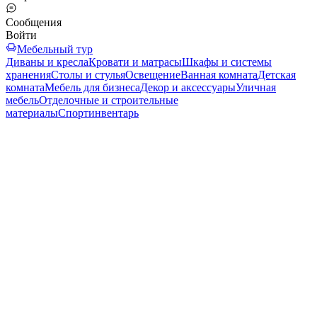
Сообщения
Войти
Мебельный тур
Диваны и кресла
Кровати и матрасы
Шкафы и системы
хранения
Столы и стулья
Освещение
Ванная комната
Детская
комната
Мебель для бизнеса
Декор и аксессуары
Уличная
мебель
Отделочные и строительные
материалы
Спортинвентарь