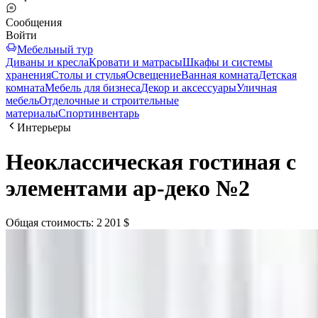
Сообщения
Войти
Мебельный тур
Диваны и кресла
Кровати и матрасы
Шкафы и системы
хранения
Столы и стулья
Освещение
Ванная комната
Детская
комната
Мебель для бизнеса
Декор и аксессуары
Уличная
мебель
Отделочные и строительные
материалы
Спортинвентарь
Интерьеры
Неоклассическая гостиная с
элементами ар-деко №2
Общая стоимость
:
2 201 $