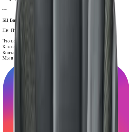
БЦ Ванкэ, Фошань, Гуандун, Китай
Пн–Пт 5:00–14:00 (Мск)
Что посмотреть
Как всё устроено
Контакты
Мы в социальных сетях