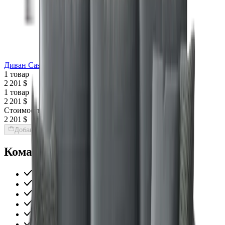
Диван Casiano
1 товар
2 201 $
1 товар
2 201 $
Стоимость интерьера:
2 201 $
Добавить товары в заказ
Команда Globus гарантирует
Проверенные экспертами поставщики
100% материальная ответственность
Исключительная поддержка
Лучшие цены на рынке
Уверенность в качестве продукции
Надежная доставка по всему миру