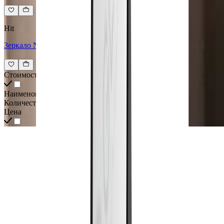
Hit
Зеркало Novira
Стоимость всех товаров интерьера
Наименование
Количество
Цена