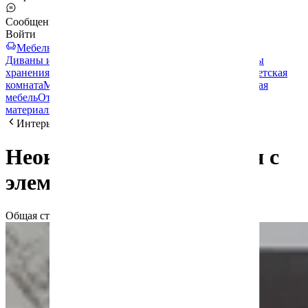
Сообщения
Войти
Мебельный тур
Диваны и кресла
Кровати и матрасы
Шкафы и системы
хранения
Столы и стулья
Освещение
Ванная комната
Детская
комната
Мебель для бизнеса
Декор и аксессуары
Уличная
мебель
Отделочные и строительные
материалы
Спортинвентарь
Интерьеры
Неоклассическая спальня с
элементами ар-деко
Общая стоимость
:
2 081 $