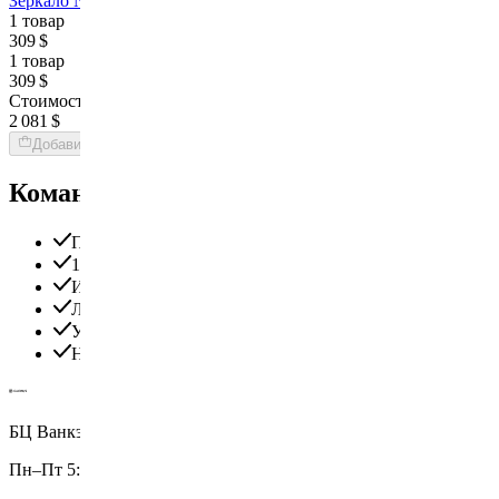
Зеркало Novira
1 товар
309 $
1 товар
309 $
Стоимость интерьера:
2 081 $
Добавить товары в заказ
Команда Globus гарантирует
Проверенные экспертами поставщики
100% материальная ответственность
Исключительная поддержка
Лучшие цены на рынке
Уверенность в качестве продукции
Надежная доставка по всему миру
БЦ Ванкэ, Фошань, Гуандун, Китай
Пн–Пт 5:00–14:00 (Мск)