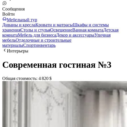
Сообщения
Войти
Мебельный тур
Диваны и кресла
Кровати и матрасы
Шкафы и системы
хранения
Столы и стулья
Освещение
Ванная комната
Детская
комната
Мебель для бизнеса
Декор и аксессуары
Уличная
мебель
Отделочные и строительные
материалы
Спортинвентарь
Интерьеры
Современная гостиная №3
Общая стоимость
:
4 820 $