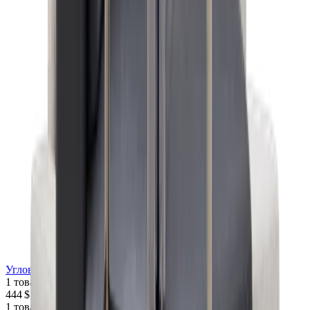
Угловой столик POLIFORM Mondrian
1 товар
444 $
1 товар