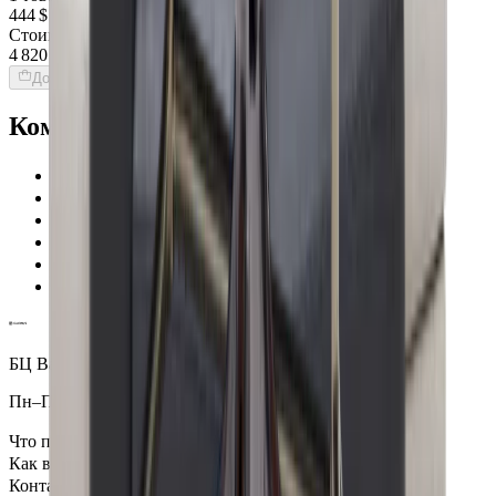
444 $
Стоимость интерьера:
4 820 $
Добавить товары в заказ
Команда Globus гарантирует
Проверенные экспертами поставщики
100% материальная ответственность
Исключительная поддержка
Лучшие цены на рынке
Уверенность в качестве продукции
Надежная доставка по всему миру
БЦ Ванкэ, Фошань, Гуандун, Китай
Пн–Пт 5:00–14:00 (Мск)
Что посмотреть
Как всё устроено
Контакты