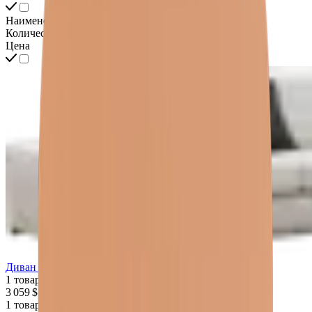
Наименование
Количество
Цена
Диван Faunianus
1 товар
3 059 $
1 товар