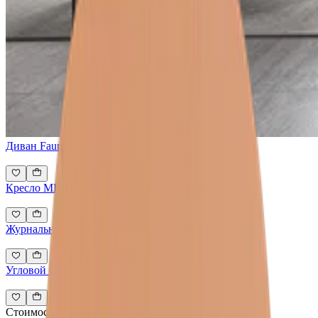
Диван Faunianus
Кресло MERIDIANI Cecile
Журнальный столик POLIFORM Mondrian
Угловой столик POLIFORM Mondrian
Стоимость всех товаров интерьера