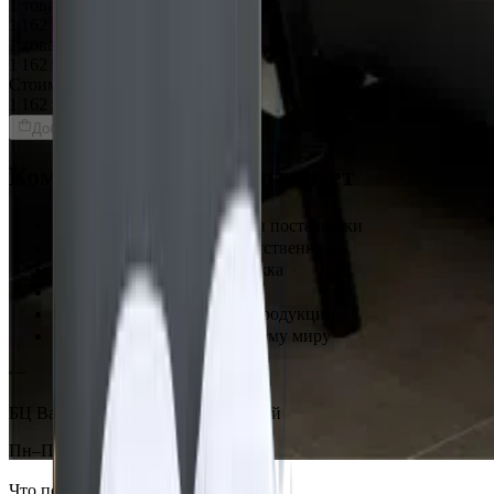
1 товар
1 162 $
1 товар
1 162 $
Стоимость интерьера:
1 162 $
Добавить товары в заказ
Команда Globus гарантирует
Проверенные экспертами поставщики
100% материальная ответственность
Исключительная поддержка
Лучшие цены на рынке
Уверенность в качестве продукции
Надежная доставка по всему миру
БЦ Ванкэ, Фошань, Гуандун, Китай
Пн–Пт 5:00–14:00 (Мск)
Что посмотреть