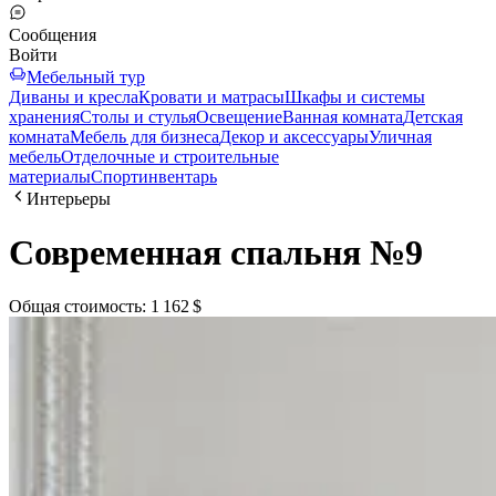
Сообщения
Войти
Мебельный тур
Диваны и кресла
Кровати и матрасы
Шкафы и системы
хранения
Столы и стулья
Освещение
Ванная комната
Детская
комната
Мебель для бизнеса
Декор и аксессуары
Уличная
мебель
Отделочные и строительные
материалы
Спортинвентарь
Интерьеры
Современная спальня №9
Общая стоимость
:
1 162 $