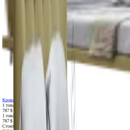
Кровать Hobart
1 товар
787 $
1 товар
787 $
Стоимость интерьера: