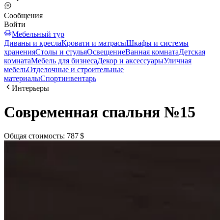
Сообщения
Войти
Мебельный тур
Диваны и кресла
Кровати и матрасы
Шкафы и системы
хранения
Столы и стулья
Освещение
Ванная комната
Детская
комната
Мебель для бизнеса
Декор и аксессуары
Уличная
мебель
Отделочные и строительные
материалы
Спортинвентарь
Интерьеры
Современная спальня №15
Общая стоимость
:
787 $