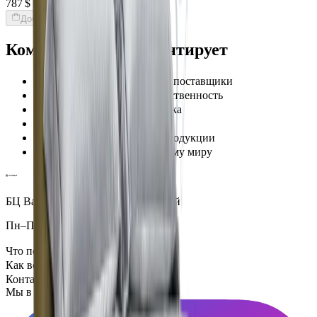
787 $
Добавить товары в заказ
Команда Globus гарантирует
Проверенные экспертами поставщики
100% материальная ответственность
Исключительная поддержка
Лучшие цены на рынке
Уверенность в качестве продукции
Надежная доставка по всему миру
БЦ Ванкэ, Фошань, Гуандун, Китай
Пн–Пт 5:00–14:00 (Мск)
Что посмотреть
Как всё устроено
Контакты
Мы в социальных сетях