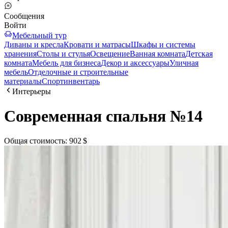
Сообщения
Войти
Мебельный тур
Диваны и кресла
Кровати и матрасы
Шкафы и системы
хранения
Столы и стулья
Освещение
Ванная комната
Детская
комната
Мебель для бизнеса
Декор и аксессуары
Уличная
мебель
Отделочные и строительные
материалы
Спортинвентарь
Интерьеры
Современная спальня №14
Общая стоимость
:
902 $