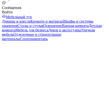
Сообщения
Войти
Мебельный тур
Диваны и кресла
Кровати и матрасы
Шкафы и системы
хранения
Столы и стулья
Освещение
Ванная комната
Детская
комната
Мебель для бизнеса
Декор и аксессуары
Уличная
мебель
Отделочные и строительные
материалы
Спортинвентарь