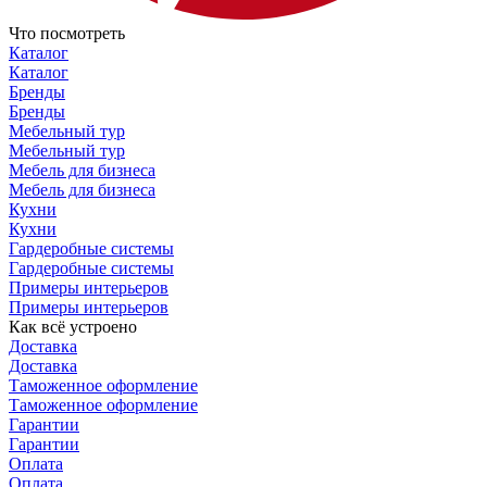
Что посмотреть
Каталог
Каталог
Бренды
Бренды
Мебельный тур
Мебельный тур
Мебель для бизнеса
Мебель для бизнеса
Кухни
Кухни
Гардеробные системы
Гардеробные системы
Примеры интерьеров
Примеры интерьеров
Как всё устроено
Доставка
Доставка
Таможенное оформление
Таможенное оформление
Гарантии
Гарантии
Оплата
Оплата