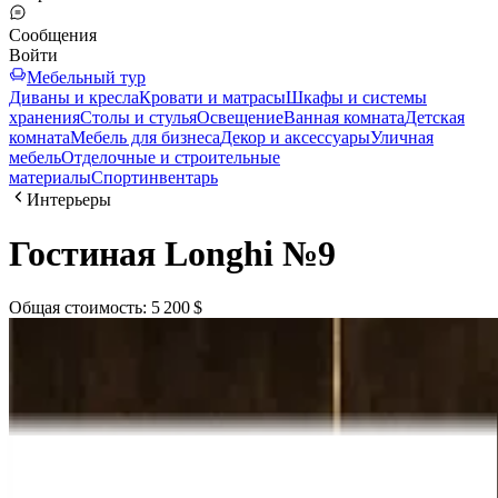
Сообщения
Войти
Мебельный тур
Диваны и кресла
Кровати и матрасы
Шкафы и системы
хранения
Столы и стулья
Освещение
Ванная комната
Детская
комната
Мебель для бизнеса
Декор и аксессуары
Уличная
мебель
Отделочные и строительные
материалы
Спортинвентарь
Интерьеры
Гостиная Longhi №9
Общая стоимость
:
5 200 $