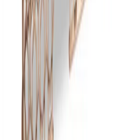
БЦ Ванкэ, Фошань, Гуандун, Китай
Пн–Пт 5:00–14:00 (Мск)