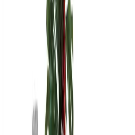
Стоимость интерьера:
5 200 $
Добавить товары в заказ
Команда Globus гарантирует
Проверенные экспертами поставщики
100% материальная ответственность
Исключительная поддержка
Лучшие цены на рынке
Уверенность в качестве продукции
Надежная доставка по всему миру
БЦ Ванкэ, Фошань, Гуандун, Китай
Пн–Пт 5:00–14:00 (Мск)
Что посмотреть
Как всё устроено
Контакты
Мы в социальных сетях