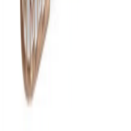
Что посмотреть
Каталог
Каталог
Бренды
Бренды
Мебельный тур
Мебельный тур
Мебель для бизнеса
Мебель для бизнеса
Кухни
Кухни
Гардеробные системы
Гардеробные системы
Примеры интерьеров
Примеры интерьеров
Как всё устроено
Доставка
Доставка
Таможенное оформление
Таможенное оформление
Гарантии
Гарантии
Оплата
Оплата
Контроль качества