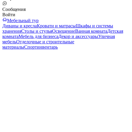
Сообщения
Войти
Мебельный тур
Диваны и кресла
Кровати и матрасы
Шкафы и системы
хранения
Столы и стулья
Освещение
Ванная комната
Детская
комната
Мебель для бизнеса
Декор и аксессуары
Уличная
мебель
Отделочные и строительные
материалы
Спортинвентарь