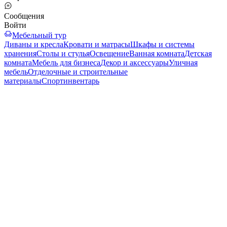
Сообщения
Войти
Мебельный тур
Диваны и кресла
Кровати и матрасы
Шкафы и системы
хранения
Столы и стулья
Освещение
Ванная комната
Детская
комната
Мебель для бизнеса
Декор и аксессуары
Уличная
мебель
Отделочные и строительные
материалы
Спортинвентарь