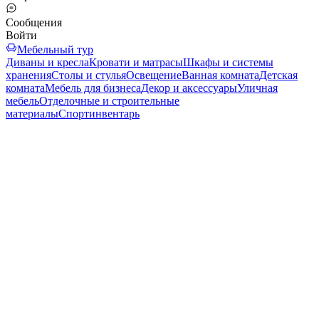
Сообщения
Войти
Мебельный тур
Диваны и кресла
Кровати и матрасы
Шкафы и системы
хранения
Столы и стулья
Освещение
Ванная комната
Детская
комната
Мебель для бизнеса
Декор и аксессуары
Уличная
мебель
Отделочные и строительные
материалы
Спортинвентарь