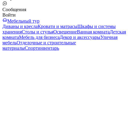
Сообщения
Войти
Мебельный тур
Диваны и кресла
Кровати и матрасы
Шкафы и системы
хранения
Столы и стулья
Освещение
Ванная комната
Детская
комната
Мебель для бизнеса
Декор и аксессуары
Уличная
мебель
Отделочные и строительные
материалы
Спортинвентарь