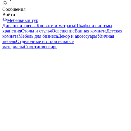
Сообщения
Войти
Мебельный тур
Диваны и кресла
Кровати и матрасы
Шкафы и системы
хранения
Столы и стулья
Освещение
Ванная комната
Детская
комната
Мебель для бизнеса
Декор и аксессуары
Уличная
мебель
Отделочные и строительные
материалы
Спортинвентарь