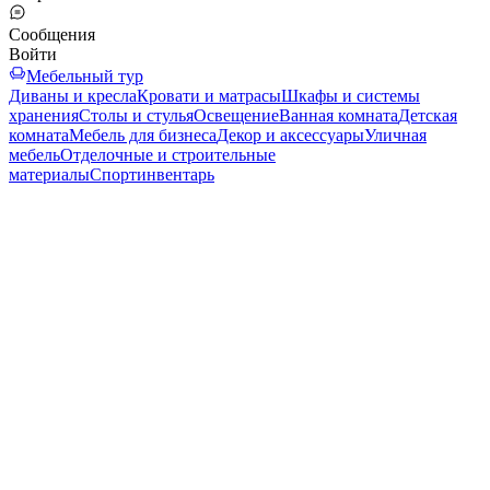
Сообщения
Войти
Мебельный тур
Диваны и кресла
Кровати и матрасы
Шкафы и системы
хранения
Столы и стулья
Освещение
Ванная комната
Детская
комната
Мебель для бизнеса
Декор и аксессуары
Уличная
мебель
Отделочные и строительные
материалы
Спортинвентарь