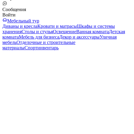
Сообщения
Войти
Мебельный тур
Диваны и кресла
Кровати и матрасы
Шкафы и системы
хранения
Столы и стулья
Освещение
Ванная комната
Детская
комната
Мебель для бизнеса
Декор и аксессуары
Уличная
мебель
Отделочные и строительные
материалы
Спортинвентарь