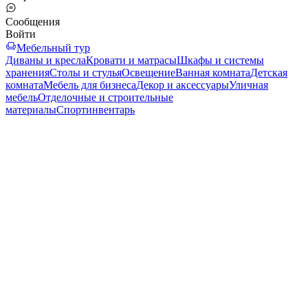
Сообщения
Войти
Мебельный тур
Диваны и кресла
Кровати и матрасы
Шкафы и системы
хранения
Столы и стулья
Освещение
Ванная комната
Детская
комната
Мебель для бизнеса
Декор и аксессуары
Уличная
мебель
Отделочные и строительные
материалы
Спортинвентарь