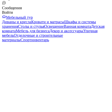
Сообщения
Войти
Мебельный тур
Диваны и кресла
Кровати и матрасы
Шкафы и системы
хранения
Столы и стулья
Освещение
Ванная комната
Детская
комната
Мебель для бизнеса
Декор и аксессуары
Уличная
мебель
Отделочные и строительные
материалы
Спортинвентарь