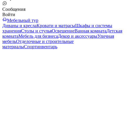
Сообщения
Войти
Мебельный тур
Диваны и кресла
Кровати и матрасы
Шкафы и системы
хранения
Столы и стулья
Освещение
Ванная комната
Детская
комната
Мебель для бизнеса
Декор и аксессуары
Уличная
мебель
Отделочные и строительные
материалы
Спортинвентарь