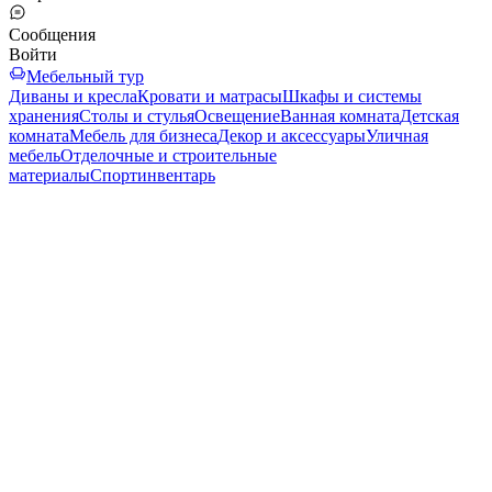
Сообщения
Войти
Мебельный тур
Диваны и кресла
Кровати и матрасы
Шкафы и системы
хранения
Столы и стулья
Освещение
Ванная комната
Детская
комната
Мебель для бизнеса
Декор и аксессуары
Уличная
мебель
Отделочные и строительные
материалы
Спортинвентарь