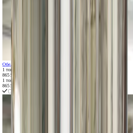
Обеденный стул CASPANI TINO Aquarius
1 товар
865 $
1 товар
865 $