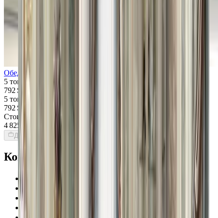
Обеденный стул CASPANI TINO Aquarius
5 товаров
792 $
5 товаров
792 $
Стоимость интерьера:
4 825 $
Добавить товары в заказ
Команда Globus гарантирует
Проверенные экспертами поставщики
100% материальная ответственность
Исключительная поддержка
Лучшие цены на рынке
Уверенность в качестве продукции