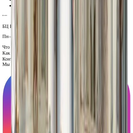
Надежная доставка по всему миру
БЦ Ванкэ, Фошань, Гуандун, Китай
Пн–Пт 5:00–14:00 (Мск)
Что посмотреть
Как всё устроено
Контакты
Мы в социальных сетях