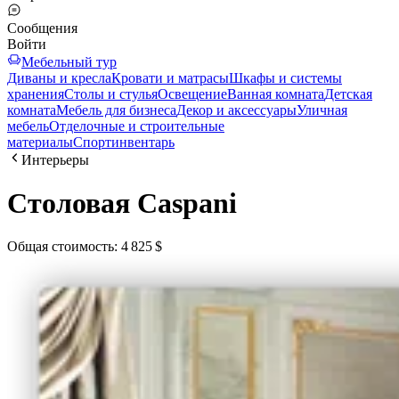
Сообщения
Войти
Мебельный тур
Диваны и кресла
Кровати и матрасы
Шкафы и системы
хранения
Столы и стулья
Освещение
Ванная комната
Детская
комната
Мебель для бизнеса
Декор и аксессуары
Уличная
мебель
Отделочные и строительные
материалы
Спортинвентарь
Интерьеры
Столовая Caspani
Общая стоимость
:
4 825 $