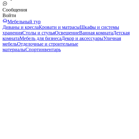
Сообщения
Войти
Мебельный тур
Диваны и кресла
Кровати и матрасы
Шкафы и системы
хранения
Столы и стулья
Освещение
Ванная комната
Детская
комната
Мебель для бизнеса
Декор и аксессуары
Уличная
мебель
Отделочные и строительные
материалы
Спортинвентарь