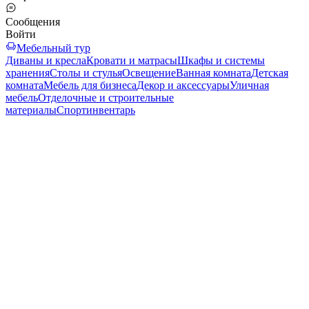
Сообщения
Войти
Мебельный тур
Диваны и кресла
Кровати и матрасы
Шкафы и системы
хранения
Столы и стулья
Освещение
Ванная комната
Детская
комната
Мебель для бизнеса
Декор и аксессуары
Уличная
мебель
Отделочные и строительные
материалы
Спортинвентарь