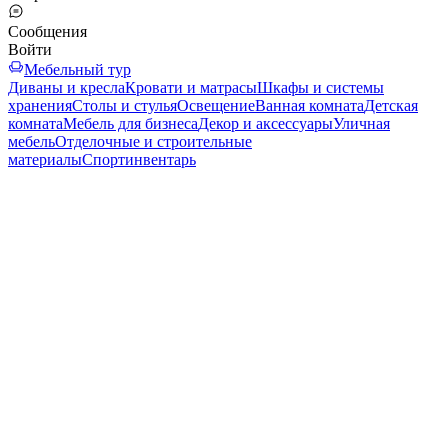
Сообщения
Войти
Мебельный тур
Диваны и кресла
Кровати и матрасы
Шкафы и системы
хранения
Столы и стулья
Освещение
Ванная комната
Детская
комната
Мебель для бизнеса
Декор и аксессуары
Уличная
мебель
Отделочные и строительные
материалы
Спортинвентарь