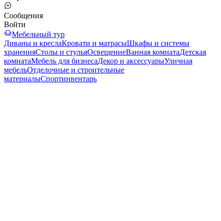
Сообщения
Войти
Мебельный тур
Диваны и кресла
Кровати и матрасы
Шкафы и системы
хранения
Столы и стулья
Освещение
Ванная комната
Детская
комната
Мебель для бизнеса
Декор и аксессуары
Уличная
мебель
Отделочные и строительные
материалы
Спортинвентарь