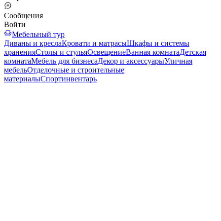
Сообщения
Войти
Мебельный тур
Диваны и кресла
Кровати и матрасы
Шкафы и системы
хранения
Столы и стулья
Освещение
Ванная комната
Детская
комната
Мебель для бизнеса
Декор и аксессуары
Уличная
мебель
Отделочные и строительные
материалы
Спортинвентарь