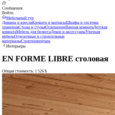
Сообщения
Войти
Мебельный тур
Диваны и кресла
Кровати и матрасы
Шкафы и системы
хранения
Столы и стулья
Освещение
Ванная комната
Детская
комната
Мебель для бизнеса
Декор и аксессуары
Уличная
мебель
Отделочные и строительные
материалы
Спортинвентарь
Интерьеры
EN FORME LIBRE столовая
Общая стоимость
:
1 526 $