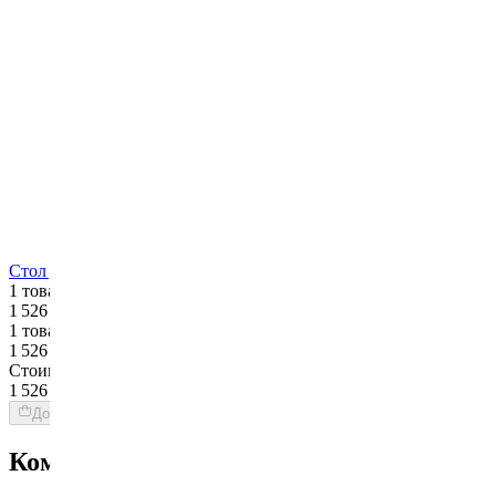
Стол для кабинета CASSINA En Forme Libre
1 товар
1 526 $
1 товар
1 526 $
Стоимость интерьера:
1 526 $
Добавить товары в заказ
Команда Globus гарантирует