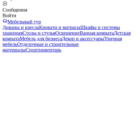
Сообщения
Войти
Мебельный тур
Диваны и кресла
Кровати и матрасы
Шкафы и системы
хранения
Столы и стулья
Освещение
Ванная комната
Детская
комната
Мебель для бизнеса
Декор и аксессуары
Уличная
мебель
Отделочные и строительные
материалы
Спортинвентарь