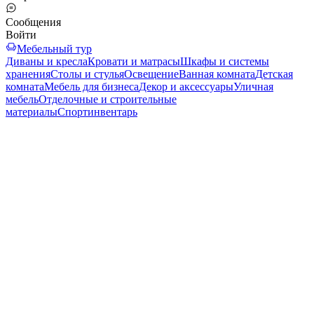
Сообщения
Войти
Мебельный тур
Диваны и кресла
Кровати и матрасы
Шкафы и системы
хранения
Столы и стулья
Освещение
Ванная комната
Детская
комната
Мебель для бизнеса
Декор и аксессуары
Уличная
мебель
Отделочные и строительные
материалы
Спортинвентарь