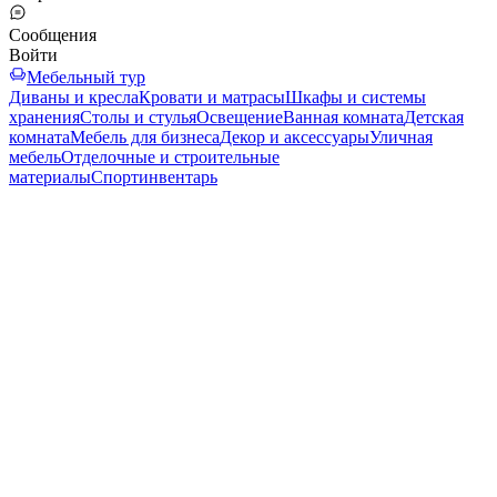
Сообщения
Войти
Мебельный тур
Диваны и кресла
Кровати и матрасы
Шкафы и системы
хранения
Столы и стулья
Освещение
Ванная комната
Детская
комната
Мебель для бизнеса
Декор и аксессуары
Уличная
мебель
Отделочные и строительные
материалы
Спортинвентарь